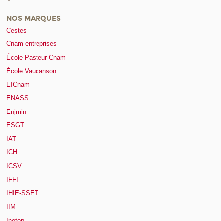
NOS MARQUES
Cestes
Cnam entreprises
École Pasteur-Cnam
École Vaucanson
EICnam
ENASS
Enjmin
ESGT
IAT
ICH
ICSV
IFFI
IHIE-SSET
IIM
Inetop