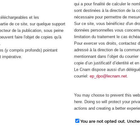
qui a pour finalité de calculer le n
sont destinées à la direction de la
nécessaire pour permettre de mesure
téléchargeables et les
Sur ce site, vous bénéficiez d'un droi
artie de ce site, sur quelque support
données personnelles vous concernan
recteur de la publication, sous peine
limitation du traitement le cas échéa
peuvent faire l'objet de copies qu'à
Pour exercer vos droits, contactez d'
.
adressé à la direction de la commun
es (y compris profonds) pointant
mentionnant dans l’objet du courrier
 impérative.
copie d’un justificatif d’identité et
Le Cnam dispose aussi d'un délégué
courriel:
ep_dpo@lecnam.net
.
You may choose to prevent this webs
here. Doing so will protect your priv
actions and creating a better experi
You are not opted out. Unchec