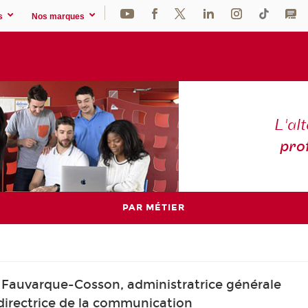
s
Nos marques
L'al
pro
PAR MÉTIER
te Fauvarque-Cosson, administratrice générale
, directrice de la communication