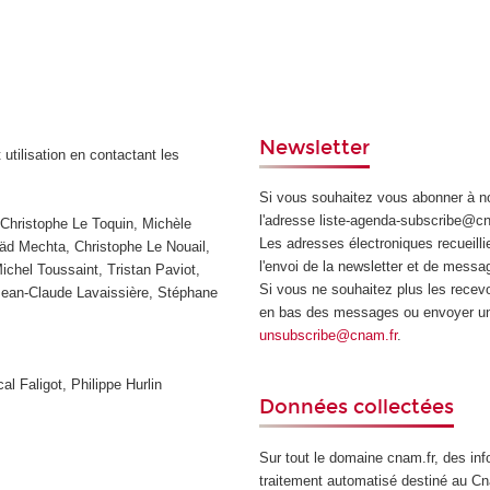
Newsletter
 utilisation en contactant les
Si vous souhaitez vous abonner à no
l'adresse liste-agenda-subscribe@cn
 Christophe Le Toquin, Michèle
Les adresses électroniques recueilli
äd Mechta, Christophe Le Nouail,
l'envoi de la newsletter et de mess
chel Toussaint, Tristan Paviot,
Si vous ne souhaitez plus les recevo
 Jean-Claude Lavaissière, Stéphane
en bas des messages ou envoyer un c
unsubscribe@cnam.fr
.
al Faligot, Philippe Hurlin
Données collectées
Sur tout le domaine cnam.fr, des info
traitement automatisé destiné au Cna