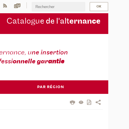
Catalogue
de l'alt
ernan
ce
ternance, u
ne insertion
fessi
onnelle gar
antie
PAR RÉGION