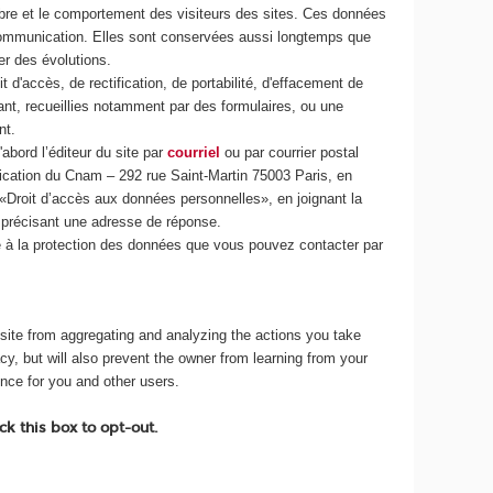
ombre et le comportement des visiteurs des sites. Ces données
 communication. Elles sont conservées aussi longtemps que
r des évolutions.
t d'accès, de rectification, de portabilité, d'effacement de
t, recueillies notamment par des formulaires, ou une
nt.
abord l’éditeur du site par
courriel
ou par courrier postal
ication du Cnam – 292 rue Saint-Martin 75003 Paris, en
 «Droit d’accès aux données personnelles», en joignant la
 en précisant une adresse de réponse.
 à la protection des données que vous pouvez contacter par
ite from aggregating and analyzing the actions you take
acy, but will also prevent the owner from learning from your
ence for you and other users.
k this box to opt-out.