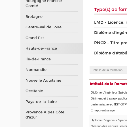
Bourgogne Franche-
Comté
Type(s) de for
Bretagne
LMD - Licence, 
Centre-Val de Loire
Diplôme d'ingén
Grand Est
RNCP - Titre pr
Hauts-de-France
Diplôme d'établ
Ile-de-France
Normandie
Nouvelle Aquitaine
Intitulé de la forma
Occitanie
Diplôme d'ingénieur Spécia
Bâtiment et travaux public
Pays-de-la-Loire
partenariat avec l'IST-BTP
En apprentissage
Provence Alpes Côte
d'azur
Diplôme d'ingénieur Spécia
Gestion des risques, en pa