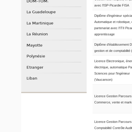
DOM-TOM:
avec l'ISP-Picardie FISA
La Guadeloupe
Diplôme d'ingénieur spécial
Automatique et robotique,
La Martinique
partenariat avec l’ITII Pica
La Réunion
apprentissage
Diplôme d'établissement D
Mayotte
gestion et de comptabilit
Polynésie
Licence Electronique, éne
Etranger
électrique, automatique P
Sciences pour l'ingénieur
Liban
(Vaucanson)
Licence Gestion Parcours
Commerce, vente et mark
Licence Gestion Parcours
Comptabilité Contrôle Aud