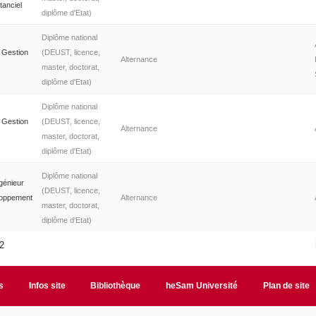
tanciel
diplôme d'Etat)
Diplôme national
 Gestion
(DEUST, licence,
Alternance
master, doctorat,
diplôme d'Etat)
Diplôme national
 Gestion
(DEUST, licence,
Alternance
master, doctorat,
diplôme d'Etat)
Diplôme national
génieur
(DEUST, licence,
loppement
Alternance
master, doctorat,
diplôme d'Etat)
42
s
Infos site
Bibliothèque
heSam Université
Plan de site