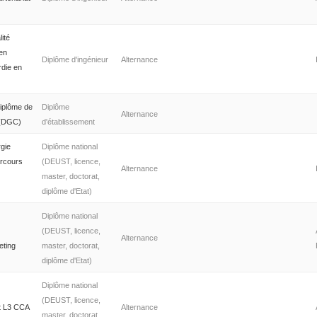
ité
 en
Diplôme d'ingénieur
Alternance
rdie en
iplôme de
Diplôme
Alternance
é (DGC)
d'établissement
rgie
Diplôme national
arcours
(DEUST, licence,
Alternance
master, doctorat,
diplôme d'Etat)
Diplôme national
(DEUST, licence,
Alternance
eting
master, doctorat,
diplôme d'Etat)
Diplôme national
(DEUST, licence,
it L3 CCA
Alternance
master, doctorat,