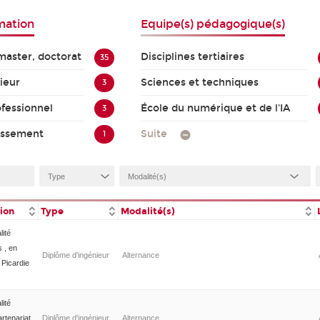
mation
Equipe(s) pédagogique(s)
master, doctorat
Disciplines tertiaires
35
ieur
Sciences et techniques
3
ofessionnel
École du numérique et de l'IA
3
issement
Suite
1
tion
Type
Modalité(s)
lité
s , en
Diplôme d'ingénieur
Alternance
 Picardie
lité
rtenariat
Diplôme d'ingénieur
Alternance