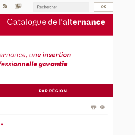
Catalogue
de l'alt
ernan
ce
ternance, u
ne insertion
fessi
onnelle gar
antie
PAR RÉGION
"