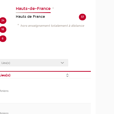
Hauts-de-France
*
Hauts de France
37
24
*
hors enseignement totalement à distance
18
6
Lieu(x)
Amiens
Amiens