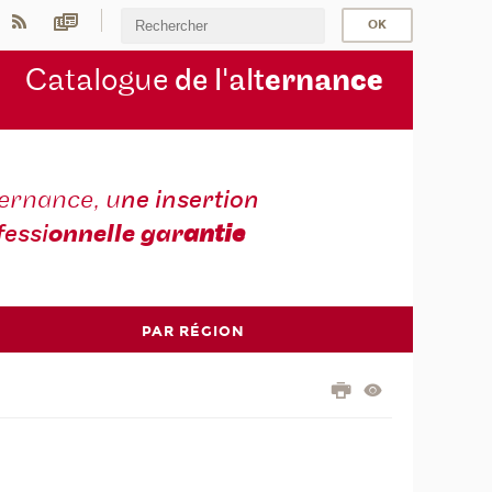
Catalogue
de l'alt
ernan
ce
ternance, u
ne insertion
fessi
onnelle gar
antie
PAR RÉGION