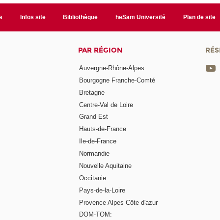
s
Infos site
Bibliothèque
heSam Université
Plan de site
PAR RÉGION
RÉS
Auvergne-Rhône-Alpes
Bourgogne Franche-Comté
Bretagne
Centre-Val de Loire
Grand Est
Hauts-de-France
Ile-de-France
Normandie
Nouvelle Aquitaine
Occitanie
Pays-de-la-Loire
Provence Alpes Côte d'azur
DOM-TOM: