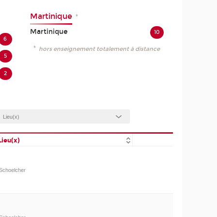
Martinique
*
Martinique
10
6
*
hors enseignement totalement à distance
5
2
Lieu(x)
Schoelcher