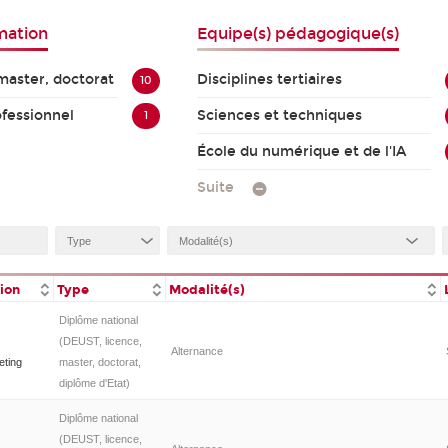
mation
Equipe(s) pédagogique(s)
master, doctorat
Disciplines tertiaires
10
ofessionnel
Sciences et techniques
1
École du numérique et de l'IA
Suite
tion
Type
Modalité(s)
Diplôme national
(DEUST, licence,
Alternance
eting
master, doctorat,
diplôme d'Etat)
Diplôme national
(DEUST, licence,