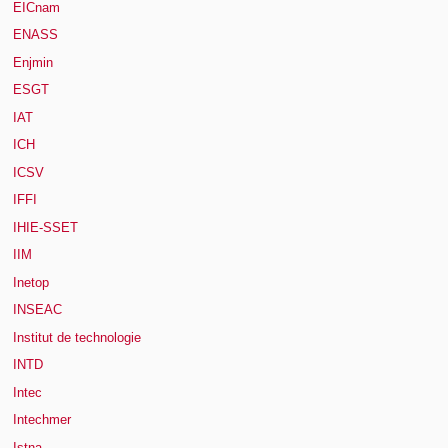
EICnam
ENASS
Enjmin
ESGT
IAT
ICH
ICSV
IFFI
IHIE-SSET
IIM
Inetop
INSEAC
Institut de technologie
INTD
Intec
Intechmer
Istna