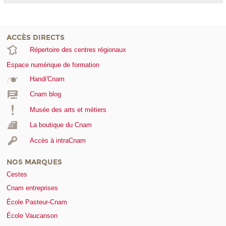
Guyane
Chine
Martinique
Côte d'Ivoire
Mayotte
ACCÈS DIRECTS
Liban
La Réunion
Répertoire des centres régionaux
Maroc
Nouvelle-Calédonie
Espace numérique de formation
Polynésie française
Handi'Cnam
Cnam blog
Musée des arts et métiers
La boutique du Cnam
Accès à intraCnam
NOS MARQUES
Cestes
Cnam entreprises
École Pasteur-Cnam
École Vaucanson