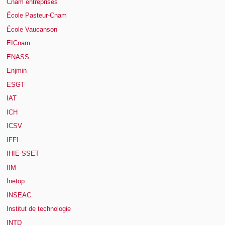
Cnam entreprises
École Pasteur-Cnam
École Vaucanson
EICnam
ENASS
Enjmin
ESGT
IAT
ICH
ICSV
IFFI
IHIE-SSET
IIM
Inetop
INSEAC
Institut de technologie
INTD