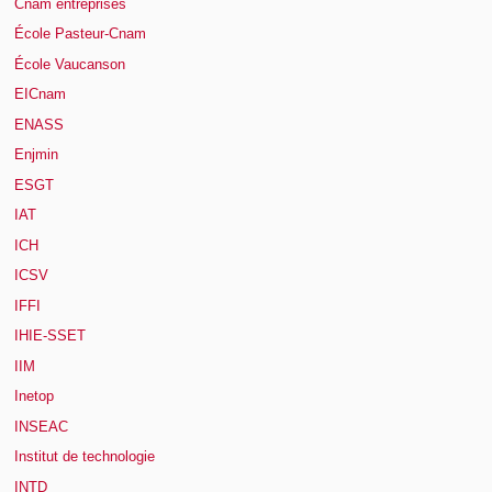
Cnam entreprises
École Pasteur-Cnam
École Vaucanson
EICnam
ENASS
Enjmin
ESGT
IAT
ICH
ICSV
IFFI
IHIE-SSET
IIM
Inetop
INSEAC
Institut de technologie
INTD