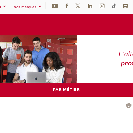
s
Nos marques
L'al
pro
PAR MÉTIER