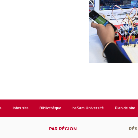
s
Infos site
Bibliothèque
heSam Université
Plan de site
PAR RÉGION
RÉS