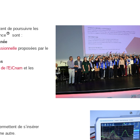
ent de poursuivre les
ance
sont :
nnée
ssionnelle
proposées par le
ns
 de l'EiCnam
et les
rmettent de s’insérer
ne autre.