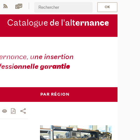
Catalogue
de l'alt
ernan
ce
ternance, u
ne insertion
fessi
onnelle gar
antie
PAR RÉGION