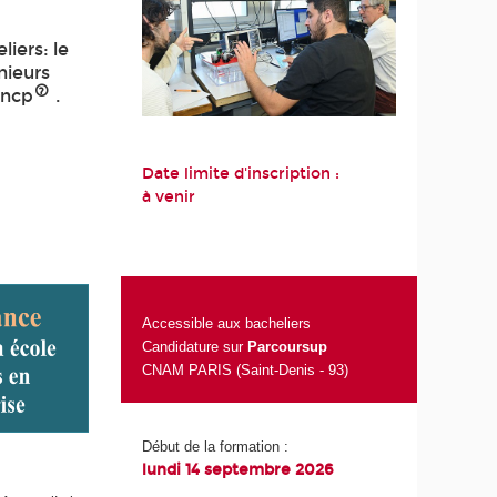
iers: le
nieurs
Rncp
.
Date limite d'inscription :
à venir
Accessible aux bacheliers
Candidature sur
Parcoursup
CNAM PARIS (Saint-Denis - 93)
Début de la formation :
lundi 14 septembre 2026