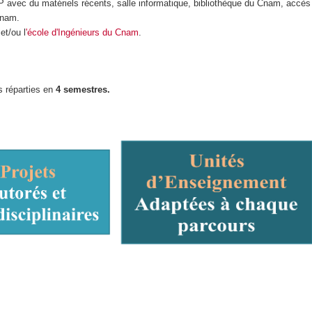
P avec du matériels récents, salle informatique, bibliothèque du Cnam, accès
Cnam.
et/ou l
'école d'Ingénieurs du Cnam
.
s réparties en
4 semestres.