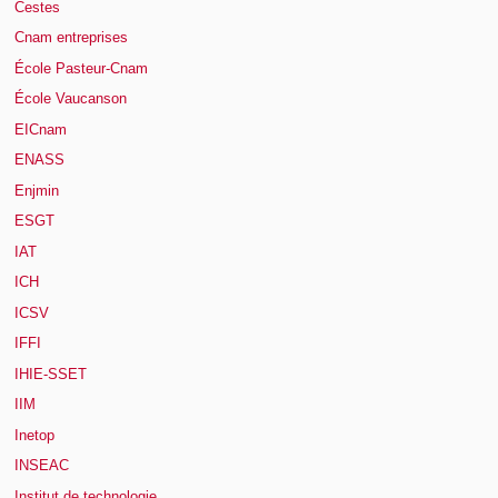
Cestes
Cnam entreprises
École Pasteur-Cnam
École Vaucanson
EICnam
ENASS
Enjmin
ESGT
IAT
ICH
ICSV
IFFI
IHIE-SSET
IIM
Inetop
INSEAC
Institut de technologie