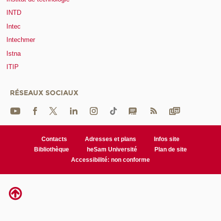
INTD
Intec
Intechmer
Istna
ITIP
RÉSEAUX SOCIAUX
Contacts
Adresses et plans
Infos site
Bibliothèque
heSam Université
Plan de site
Accessibilité: non conforme