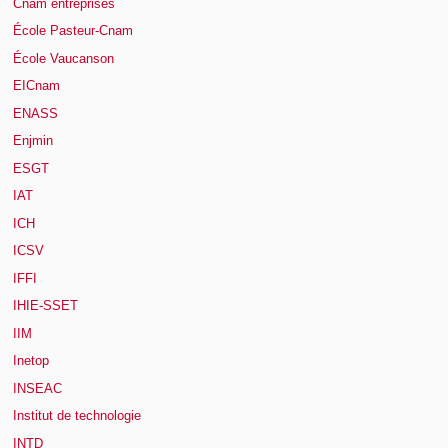
Cnam entreprises
École Pasteur-Cnam
École Vaucanson
EICnam
ENASS
Enjmin
ESGT
IAT
ICH
ICSV
IFFI
IHIE-SSET
IIM
Inetop
INSEAC
Institut de technologie
INTD