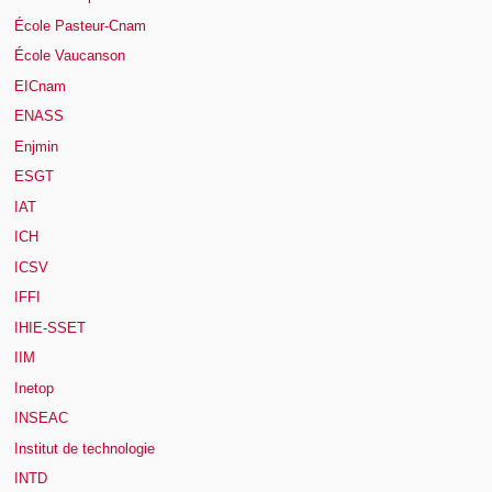
École Pasteur-Cnam
École Vaucanson
EICnam
ENASS
Enjmin
ESGT
IAT
ICH
ICSV
IFFI
IHIE-SSET
IIM
Inetop
INSEAC
Institut de technologie
INTD