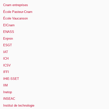
Cnam entreprises
École Pasteur-Cnam
École Vaucanson
EICnam
ENASS
Enjmin
ESGT
IAT
ICH
ICSV
IFFI
IHIE-SSET
IIM
Inetop
INSEAC
Institut de technologie