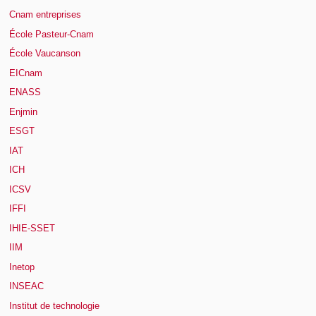
Cnam entreprises
École Pasteur-Cnam
École Vaucanson
EICnam
ENASS
Enjmin
ESGT
IAT
ICH
ICSV
IFFI
IHIE-SSET
IIM
Inetop
INSEAC
Institut de technologie