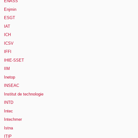
ENASS
Enjmin
ESGT
IAT
ICH
ICSV
IFFI
IHIE-SSET
IIM
Inetop
INSEAC
Institut de technologie
INTD
Intec
Intechmer
Istna
ITIP