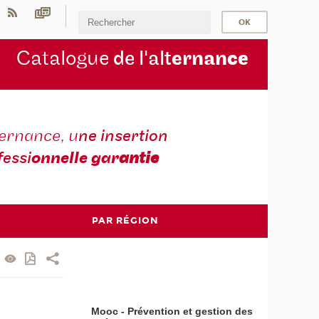
Catalogue
de l'alt
ernan
ce
ternance, u
ne insertion
fessi
onnelle gar
antie
PAR RÉGION
Mooc - Prévention et gestion des