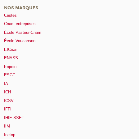
NOS MARQUES
Cestes
Cnam entreprises
École Pasteur-Cnam
École Vaucanson
EICnam
ENASS
Enjmin
ESGT
IAT
ICH
ICSV
IFFI
IHIE-SSET
IIM
Inetop