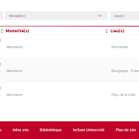
Modalité(s)
Lieu(x)
T,
,
Alternance
Normandie
T,
,
Alternance
Bourgogne - Fra
T,
,
Alternance
Pays de la Loire
s
Infos site
Bibliothèque
heSam Université
Plan de site