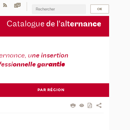
Catalogue
de l'alt
ernan
ce
ternance, u
ne insertion
fessi
onnelle gar
antie
PAR RÉGION