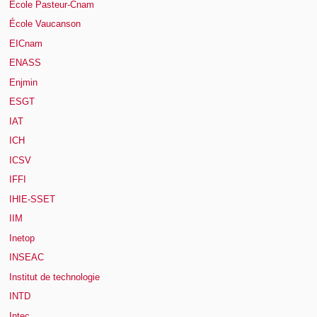
École Pasteur-Cnam
École Vaucanson
EICnam
ENASS
Enjmin
ESGT
IAT
ICH
ICSV
IFFI
IHIE-SSET
IIM
Inetop
INSEAC
Institut de technologie
INTD
Intec