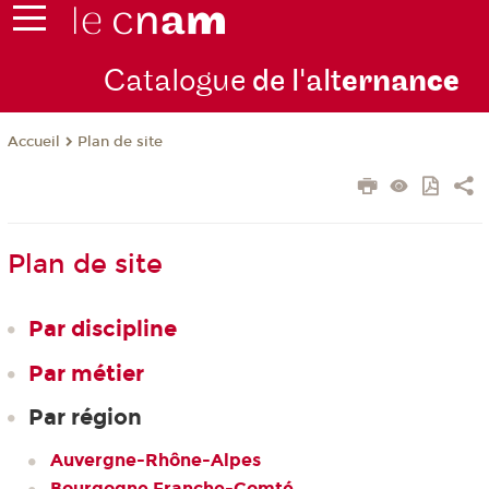
Catalogue
de l'alt
ernan
ce
Plan de site
Accueil
Plan de site
Par discipline
Par métier
Par région
Auvergne-Rhône-Alpes
Bourgogne Franche-Comté