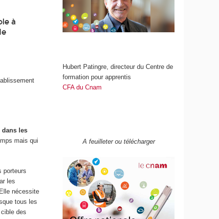
ole à
de
Hubert Patingre, directeur du Centre de
formation pour apprentis
tablissement
CFA du Cnam
 dans les
temps mais qui
A feuilleter ou télécharger
s porteurs
ar les
Elle nécessite
esque tous les
cible des