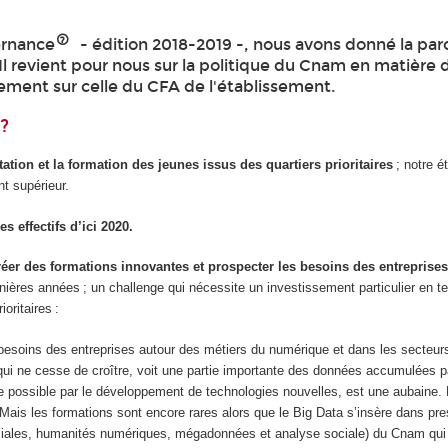
ternance
- édition 2018-2019 -, nous avons donné la par
l revient pour nous sur la politique du Cnam en matière 
rement sur celle du CFA de l'établissement.
?
ntation et la formation des jeunes issus des quartiers prioritaires
; notre é
nt supérieur.
s effectifs d’ici 2020.
éer des formations innovantes et prospecter les besoins des entreprises
rnières années ; un challenge qui nécessite un investissement particulier en 
oritaires :
besoins des entreprises autour des métiers du numérique et dans les secteur
 qui ne cesse de croître, voit une partie importante des données accumulées p
due possible par le développement de technologies nouvelles, est une aubaine. 
 Mais les formations sont encore rares alors que le Big Data s’insère dans pr
iales, humanités numériques, mégadonnées et analyse sociale) du Cnam qui 