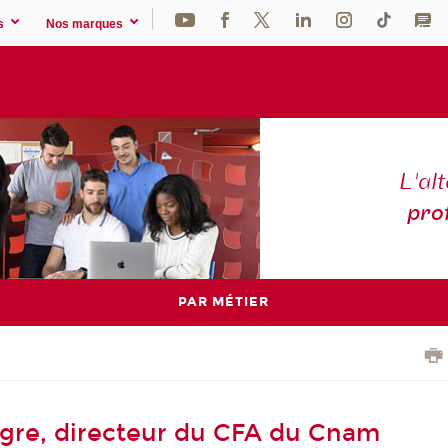
s
Nos marques
L'al
pro
PAR MÉTIER
ngre, directeur du CFA du Cnam