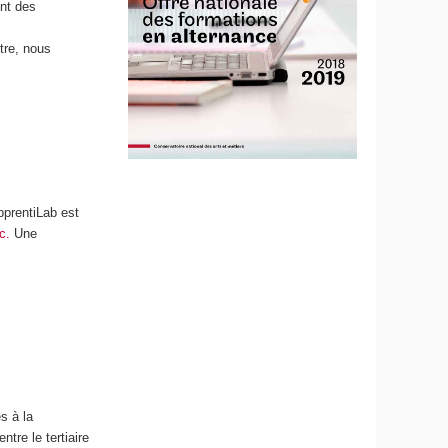
ent des
tre, nous
pprentiLab est
c.
Une
s à la
tre le tertiaire