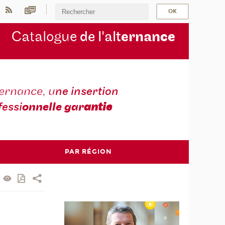
Catalogue
de l'alt
ernan
ce
ternance, u
ne insertion
fessi
onnelle gar
antie
PAR RÉGION