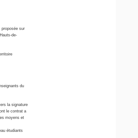
s proposée sur
 Hauts-de-
rritoire
enseignants du
vers la signature
nt le contrat a
 des moyens et
eau étudiants