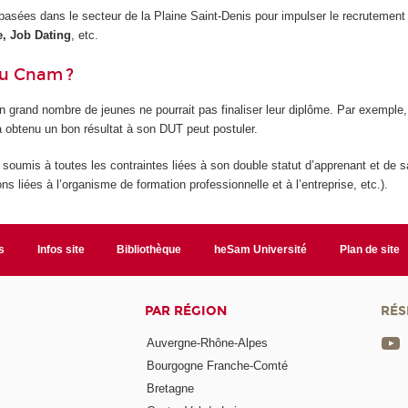
asées dans le secteur de la Plaine Saint-Denis pour impulser le recrutement 
e, Job Dating
, etc.
au Cnam ?
un grand nombre de jeunes ne pourrait pas finaliser leur diplôme. Par exemple,
i a obtenu un bon résultat à son DUT peut postuler.
t soumis à toutes les contraintes liées à son double statut d’apprenant et de s
ns liées à l’organisme de formation professionnelle et à l’entreprise, etc.).
s
Infos site
Bibliothèque
heSam Université
Plan de site
PAR RÉGION
RÉS
Auvergne-Rhône-Alpes
Bourgogne Franche-Comté
Bretagne