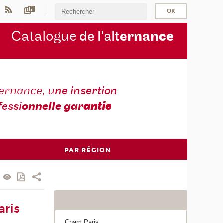
Catalogue
de l'alt
ernan
ce
ternance, u
ne insertion
fessi
onnelle gar
antie
PAR RÉGION
aris
Cnam Paris