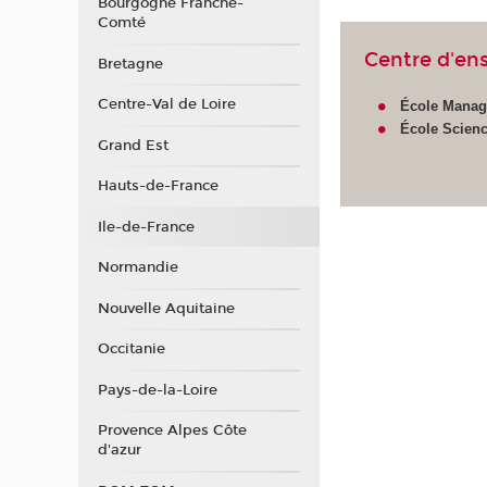
Bourgogne Franche-
Comté
Centre d'en
Bretagne
Centre-Val de Loire
École Manag
École Scienc
Grand Est
Hauts-de-France
Ile-de-France
Normandie
Nouvelle Aquitaine
Occitanie
Pays-de-la-Loire
Provence Alpes Côte
d'azur