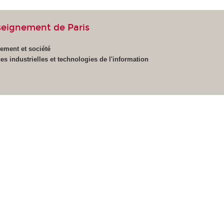
seignement de Paris
ement et société
es industrielles et technologies de l'information