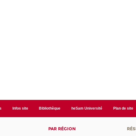
s
Infos site
Bibliothèque
heSam Université
Plan de site
PAR RÉGION
RÉS