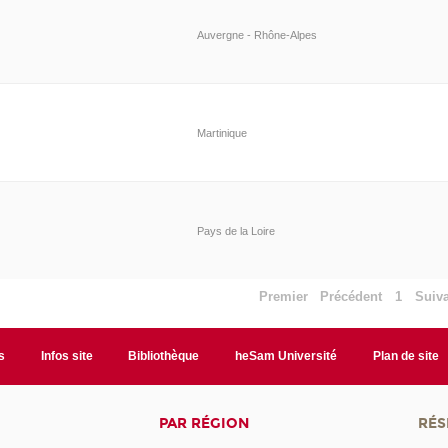
Auvergne - Rhône-Alpes
Martinique
Pays de la Loire
Premier
Précédent
1
Suiv
s
Infos site
Bibliothèque
heSam Université
Plan de site
PAR RÉGION
RÉS