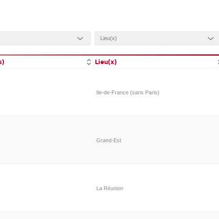
s)
Lieu(x)
Ile-de-France (sans Paris)
Grand-Est
La Réunion