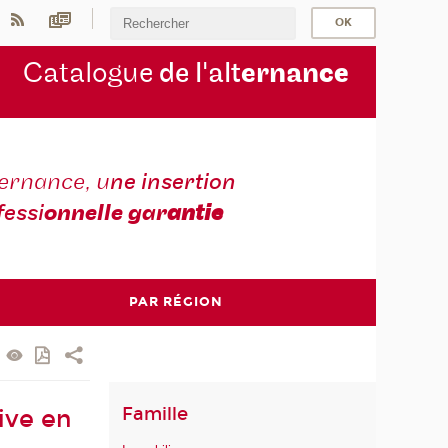
Catalogue
de l'alt
ernan
ce
ternance, u
ne insertion
fessi
onnelle gar
antie
PAR RÉGION
Famille
ive en