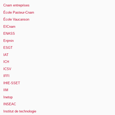
Cnam entreprises
École Pasteur-Cnam
École Vaucanson
EICnam
ENASS
Enjmin
ESGT
IAT
ICH
ICSV
IFFI
IHIE-SSET
IIM
Inetop
INSEAC
Institut de technologie