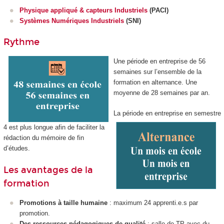
Physique appliqué & capteurs Industriels
(PACI)
Systèmes Numériques Industriels
(SNI)
Rythme
Une période en entreprise de 56
semaines sur l’ensemble de la
formation en alternance
. Une
moyenne de 28 semaines par an.
La période en entreprise en semestre
4 est plus longue afin de faciliter la
rédaction du mémoire de fin
d’études.
Les avantages de la
formation
Promotions à taille humaine
: maximum 24 apprenti
.e.s par
promotion.
Des ressources pédagogiques de qualité
: salle de TP avec du