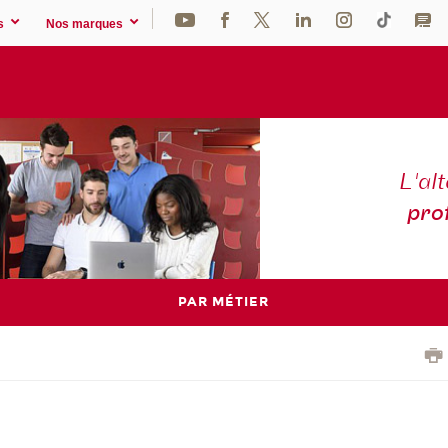
s
Nos marques
L'al
pro
PAR MÉTIER