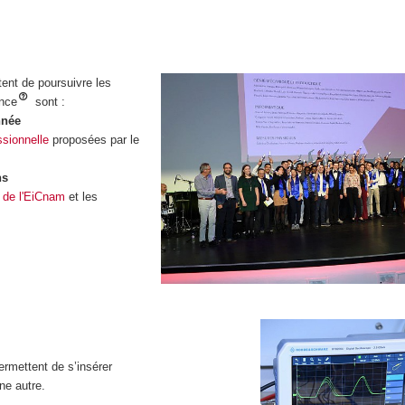
ent de poursuivre les
ance
sont :
nnée
ssionnelle
proposées par le
ns
 de l'EiCnam
et les
rmettent de s’insérer
ne autre.