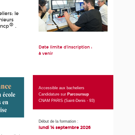
iers: le
nieurs
Rncp
.
Date limite d'inscription :
à venir
Accessible aux bacheliers
Candidature sur
Parcoursup
CNAM PARIS (Saint-Denis - 93)
Début de la formation :
lundi 14 septembre 2026