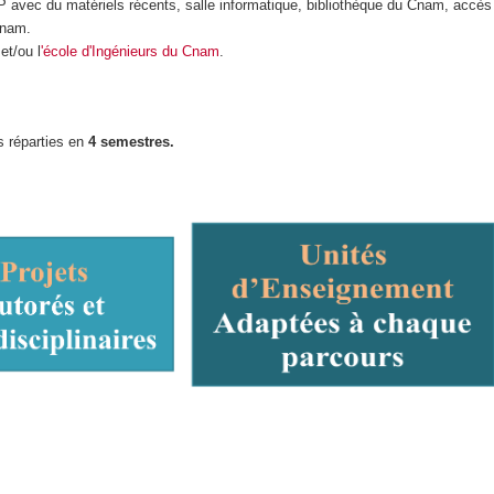
P avec du matériels récents, salle informatique, bibliothèque du Cnam, accès
Cnam.
et/ou l
'école d'Ingénieurs du Cnam
.
s réparties en
4 semestres.