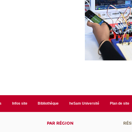
s
Infos site
Bibliothèque
heSam Université
Plan de site
PAR RÉGION
RÉS