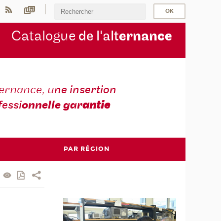
Catalogue
de l'alt
ernan
ce
ternance, u
ne insertion
fessi
onnelle gar
antie
PAR RÉGION