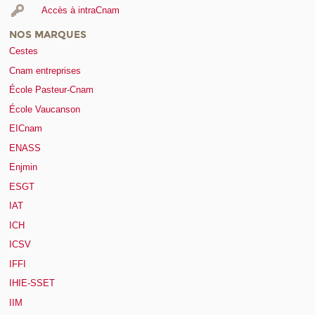
Accès à intraCnam
NOS MARQUES
Cestes
Cnam entreprises
École Pasteur-Cnam
École Vaucanson
EICnam
ENASS
Enjmin
ESGT
IAT
ICH
ICSV
IFFI
IHIE-SSET
IIM